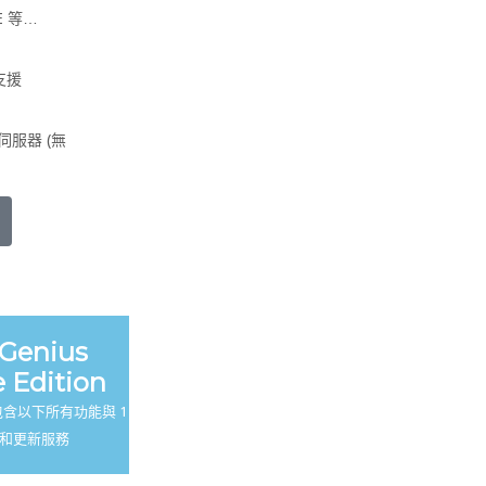
IE 等…
支援
伺服器 (無
 Genius
 Edition
 包含以下所有功能與 1
和更新服務