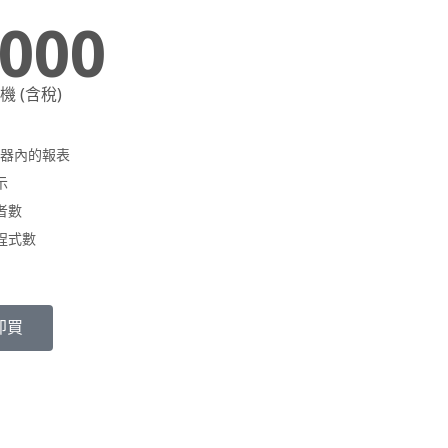
,000
 (含稅)
服器內的報表
示
者數
程式數
即買