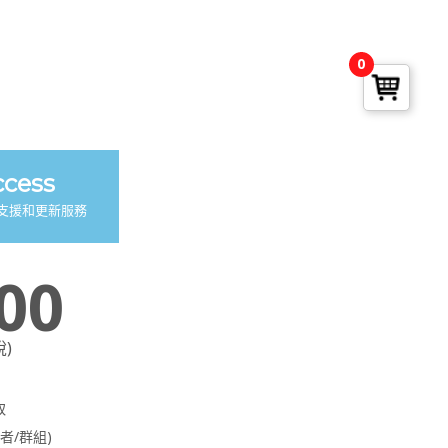
0
cess
術支援和更新服務
00
稅)
取
者/群組)