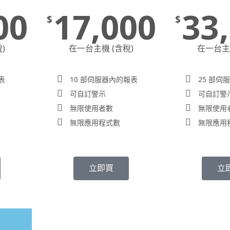
00
17,000
33
$
$
)
在一台主機 (含稅)
在一台主機
表
10 部伺服器內的報表
25 部伺
可自訂警示
可自訂警
無限使用者數
無限使用
無限應用程式數
無限應用
立即買
立