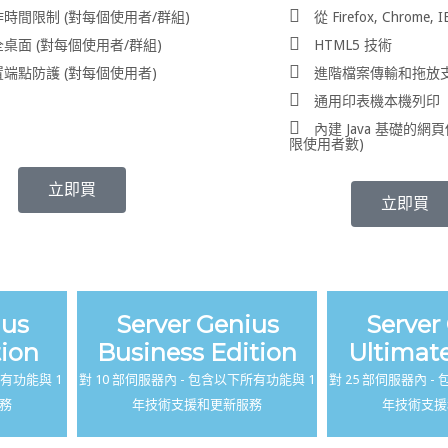
時間限制 (對每個使用者/群組)
從 Firefox, Chrome, 
桌面 (對每個使用者/群組)
HTML5 技術
端點防護 (對每個使用者)
進階檔案傳輸和拖放
通用印表機本機列印
內建 Java 基礎的網頁
限使用者數)
立即買
立即買
ius
Server Genius
Server
tion
Business Edition
Ultimate
所有功能與 1
對 10 部伺服器內 - 包含以下所有功能與 1
對 25 部伺服器內 -
務
年技術支援和更新服務
年技術支援